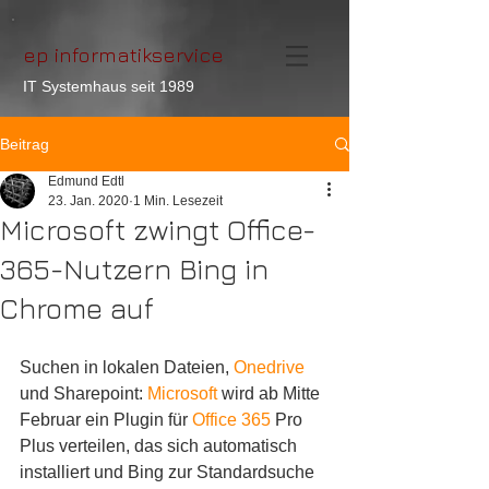
ep informatikservice
IT Systemhaus seit 1989
Beitrag
Edmund Edtl
23. Jan. 2020
1 Min. Lesezeit
Microsoft zwingt Office-
365-Nutzern Bing in
Chrome auf
Suchen in lokalen Dateien, 
Onedrive
und Sharepoint: 
Microsoft
 wird ab Mitte 
Februar ein Plugin für 
Office 365
 Pro 
Plus verteilen, das sich automatisch 
installiert und Bing zur Standardsuche 