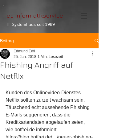
ep informatikservice
IT Systemhaus seit 1989
Beitrag
Edmund Edtl
25. Jan. 2018
1 Min. Lesezeit
Phishing Angriff auf
Netflix
Kunden des Onlinevideo-Dienstes 
Netflix sollten zurzeit wachsam sein. 
Täuschend echt aussehende Phishing 
E-Mails suggerieren, dass die 
Kreditkartendaten abgelaufen seien, 
wie botfrei.de informiert: 
https://blog.botfrei.de/…/neuer-phishing-