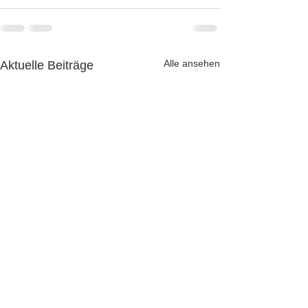
Alle ansehen
Aktuelle Beiträge
Neue gravierende
PayPal über Goo