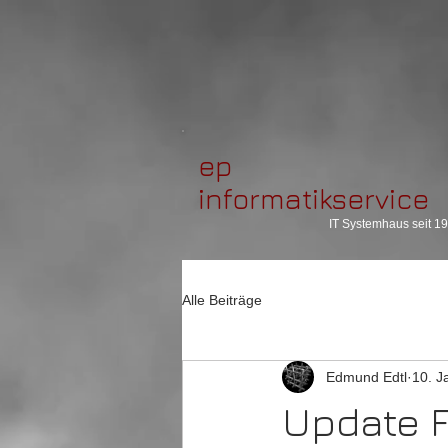
ep
informatikservice
IT Systemhaus seit 1
Alle Beiträge
Edmund Edtl
10. J
Update F