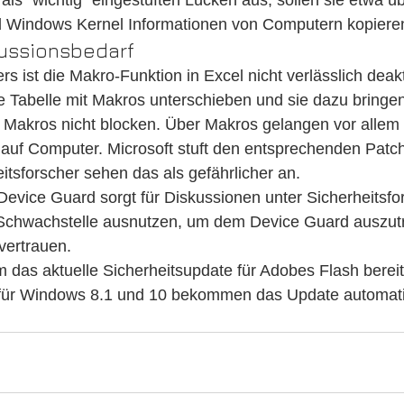
 als "wichtig" eingestuften Lücken aus, sollen sie etwa 
nd Windows Kernel Informationen von Computern kopiere
kussionsbedarf
s ist die Makro-Funktion in Excel nicht verlässlich deak
e Tabelle mit Makros unterschieben und sie dazu bringen
ie Makros nicht blocken. Über Makros gelangen vor allem 
auf Computer. Microsoft stuft den entsprechenden Patch 
eitsforscher sehen das als gefährlicher an.
evice Guard sorgt für Diskussionen unter Sicherheitsfo
Schwachstelle ausnutzen, um dem Device Guard auszutri
vertrauen.
em das aktuelle Sicherheitsupdate für Adobes Flash berei
1 für Windows 8.1 und 10 bekommen das Update automat