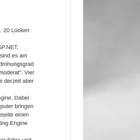
t. 20 Lücken 
SP.NET, 
 sind es am 
edrohungsgrad 
moderat". Vier 
e derzeit aber 
ngine. Dabei 
puter bringen 
seite einen 
pting Engine 