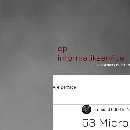
ep
informatikservice
IT Systemhaus seit 1
Alle Beiträge
Edmund Edtl
15. N
53 Micro