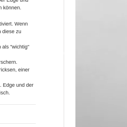
über Edge und 
n können.
tiviert. Wenn 
 diese zu 
als "wichtig" 
Datenschutz
Impressum
rschern. 
cksen, einer 
t. Edge und der 
isch.