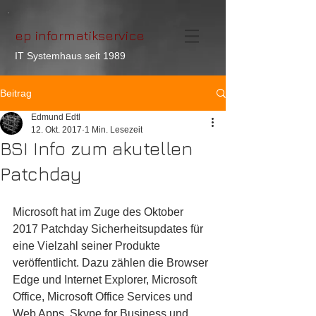
ep informatikservice
IT Systemhaus seit 1989
Beitrag
Edmund Edtl
12. Okt. 2017
1 Min. Lesezeit
BSI Info zum akutellen
Patchday
Microsoft hat im Zuge des Oktober 
2017 Patchday Sicherheitsupdates für 
eine Vielzahl seiner Produkte 
veröffentlicht. Dazu zählen die Browser 
Edge und Internet Explorer, Microsoft 
Office, Microsoft Office Services und 
Web Apps, Skype for Business und 