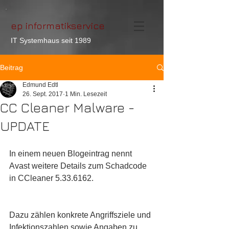
ep informatikservice
IT Systemhaus seit 1989
Beitrag
Edmund Edtl
26. Sept. 2017
1 Min. Lesezeit
CC Cleaner Malware -
UPDATE
In einem neuen Blogeintrag nennt 
Avast weitere Details zum Schadcode 
in CCleaner 5.33.6162.
Dazu zählen konkrete Angriffsziele und 
Infektionszahlen sowie Angaben zu 