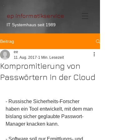
ep informatikservice
IT Systemhaus seit 1989
Beitrag
ee
11. Aug. 2017
1 Min. Lesezeit
Kompromitierung von
Passwörtern in der Cloud
- Russische Sicherheits-Forscher 
haben ein Tool entwickelt, mit dem man 
bislang sicher geglaubte Passwort-
Manager knacken kann.
- Software soll nur Ermittlungs- und 