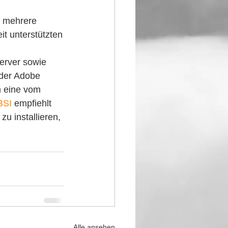
r mehrere 
it unterstützten
erver sowie 
 der Adobe 
h eine vom 
BSI
 empfiehlt 
u installieren, 
Alle ansehen