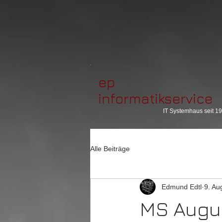
ep
informatikservice
IT Systemhaus seit 1
Alle Beiträge
Edmund Edtl
9. Au
MS Augu