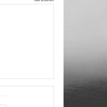
Alle ansehen
Datenschutz
Impressum
al über Google Pay:
e noch immer nicht
ben – und wohl
Sicherheitslücke, die
immer als befürchtet
orisierte PayPal-