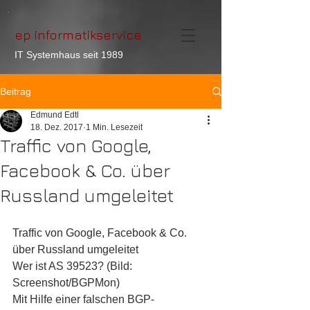
ep informatikservice
IT Systemhaus seit 1989
Beitrag
Edmund Edtl
18. Dez. 2017
1 Min. Lesezeit
Traffic von Google,
Facebook & Co. über
Russland umgeleitet
Traffic von Google, Facebook & Co. 
über Russland umgeleitet
Wer ist AS 39523? (Bild: 
Screenshot/BGPMon)
Mit Hilfe einer falschen BGP-