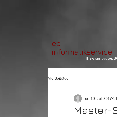
ep
informatikservice
IT Systemhaus seit 1
Alle Beiträge
ee
10. Juli 2017
1 
Master-S