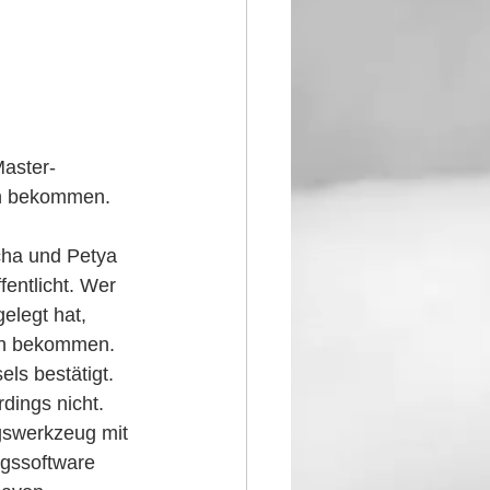
aster-
en bekommen. 
cha und Petya 
entlicht. Wer 
legt hat, 
ien bekommen. 
ls bestätigt. 
dings nicht.
gswerkzeug mit 
ngssoftware 