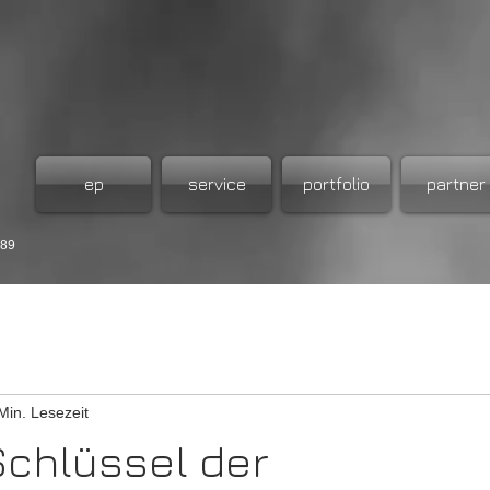
ep
service
portfolio
partner
989
Min. Lesezeit
chlüssel der