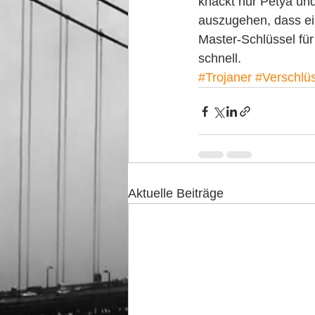
knackt nur Petya und
auszugehen, dass ein
Master-Schlüssel für
schnell.
#Trojaner
#Verschlüs
Aktuelle Beiträge