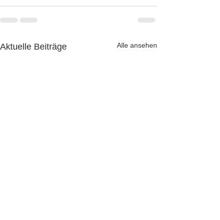
Alle ansehen
Aktuelle Beiträge
Neue gravierende
PayPal über Goo