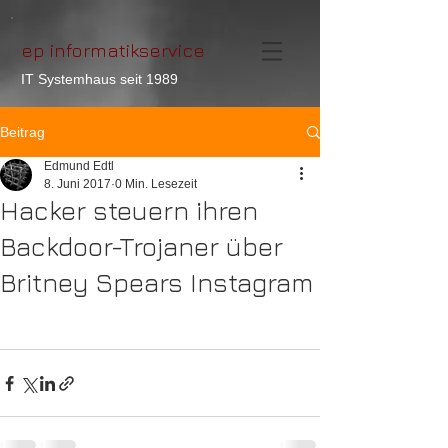
ep informatikservice
IT Systemhaus seit 1989
Beitrag
Edmund Edtl
8. Juni 2017
0 Min. Lesezeit
Hacker steuern ihren
Backdoor-Trojaner über
Britney Spears Instagram