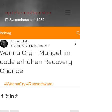
ep informatikservice
IT Systemhaus seit 1989
Beitrag
Edmund Edtl
6. Juni 2017
1 Min. Lesezeit
Wanna Cry - Mängel im
code erhöhen Recovery
Chance
#WannaCry
#Ransomware