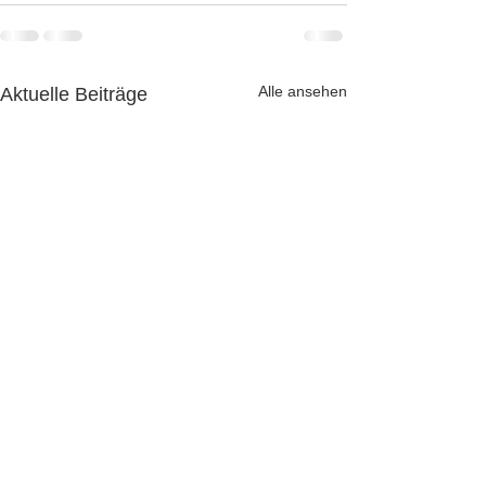
Alle ansehen
Aktuelle Beiträge
Neue gravierende
PayPal über Goo