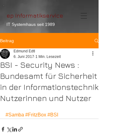
ep informatikservice
IT Systemhaus seit 1989
Beitrag
Edmund Edtl
6. Juni 2017
1 Min. Lesezeit
BSI - Security News :
Bundesamt für Sicherheit
in der Informationstechnik
Nutzerinnen und Nutzer
#Samba
#FritzBox
#BSI